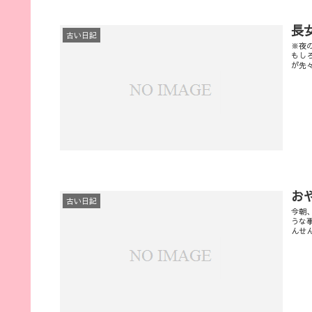
長
古い日記
※夜
もし
が先
お
古い日記
今朝
うな
んせ