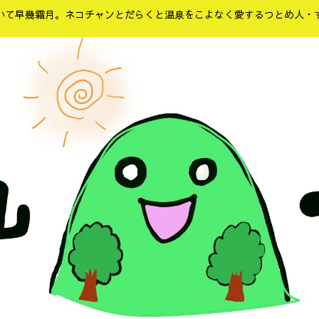
いて早幾霜月。ネコチャンとだらくと温泉をこよなく愛するつとめ人・