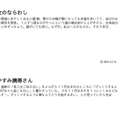
女のならわし
の雪道にあやしく光る小屋 朝、雪のため幅が細くなってる歩道を歩いてて、自分のお
ろ習性を発見。 １人ずつ通るのがやっとという道の場合前から人がきたら、大体自分
々にゆずっちゃう。誰がいても同じ。なぞだ。私はへたれなのか。 それで本日...
2009.02.10
やすみ携帯さん
、道新の「易八大二世の占い」をよんだら１１月生まれのところに「びっくりするよ
事が次々と起こる日に」と書かさっていた。 でも１１月生まれを１つにくくるなどな
んすー。びっくりするような事なんてどうせ起きるまい。 とか思っていたら先ほ...