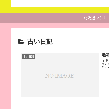
北海道ぐらし
古い日記
毛
古い日記
昨日
っち
か。 