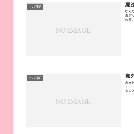
魔
古い日記
なん
あが
の前
意
古い日記
お昼
く、
まると