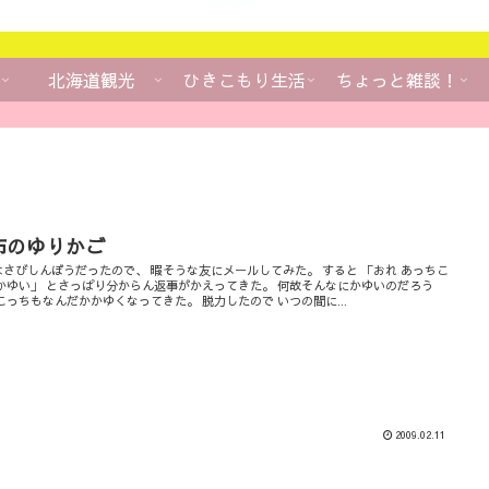
北海道観光
ひきこもり生活
ちょっと雑談！
布のゆりかご
はさびしんぼうだったので、 暇そうな友にメールしてみた。 すると 「おれ あっちこ
 かゆい」 とさっぱり分からん返事がかえってきた。 何故そんなにかゆいのだろう
こっちもなんだかかゆくなってきた。 脱力したので いつの間に...
2009.02.11