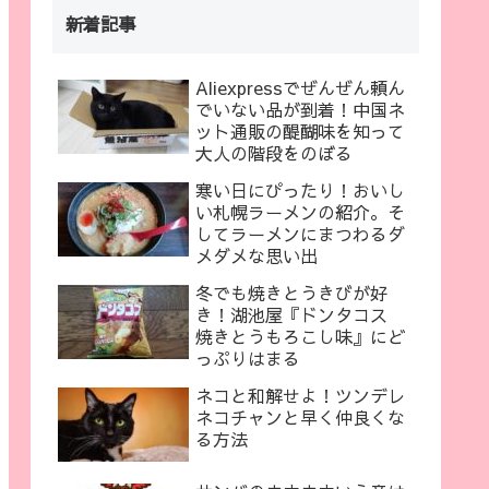
新着記事
Aliexpressでぜんぜん頼ん
でいない品が到着！中国ネ
ット通販の醍醐味を知って
大人の階段をのぼる
寒い日にぴったり！おいし
い札幌ラーメンの紹介。そ
してラーメンにまつわるダ
メダメな思い出
冬でも焼きとうきびが好
き！湖池屋『ドンタコス
焼きとうもろこし味』にど
っぷりはまる
ネコと和解せよ！ツンデレ
ネコチャンと早く仲良くな
る方法