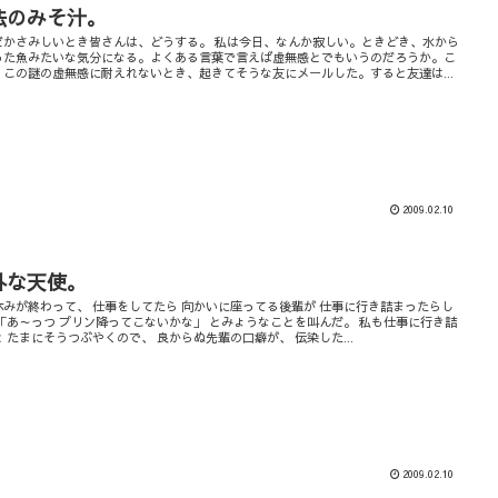
法のみそ汁。
だかさみしいとき皆さんは、どうする。 私は今日、なんか寂しい。ときどき、水から
った魚みたいな気分になる。よくある言葉で言えば虚無感とでもいうのだろうか。こ
、この謎の虚無感に耐えれないとき、起きてそうな友にメールした。すると友達は...
2009.02.10
外な天使。
休みが終わって、 仕事をしてたら 向かいに座ってる後輩が 仕事に行き詰まったらし
 「あ～っつ プリン降ってこないかな」 とみょうなことを叫んだ。 私も仕事に行き詰
 たまにそうつぶやくので、 良からぬ先輩の口癖が、 伝染した...
2009.02.10